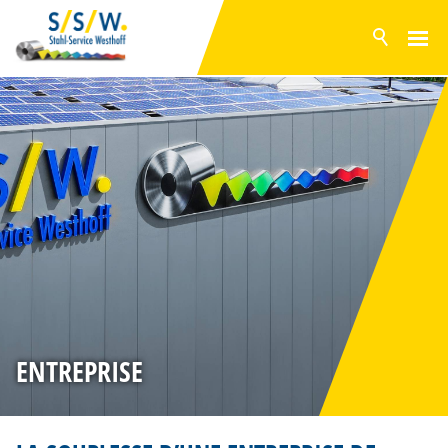
ACTUELLEMENT
PRODUITS
SURFACES
GAMME EN STOCK
SERVICES
PRODUCTION
ENTREPRISE
HISTOIRE
ENTREPRISE
CERTIFICATION
DURABILITÉ
PHILOSOPHIE
FOURNISSEURS