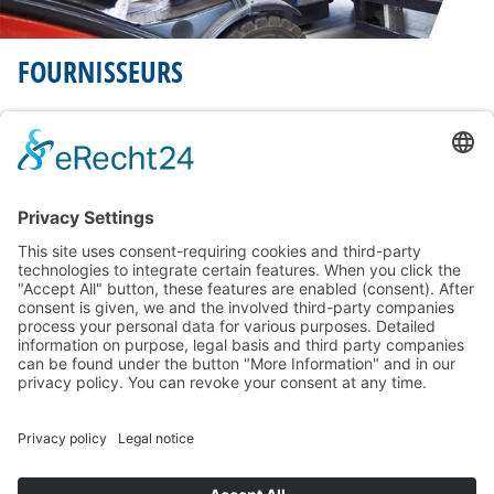
FOURNISSEURS
Nous achetons notre acier auprès de différents fournisseurs internationaux dont
la qualité, la durabilité et la fiabilité sont aussi importantes que les nôtres.
Découvrez ici certains de nos partenaires commerciaux.
EN SAVOIR PLUS
GENERAL TERMS
MENTIONS LÉGALES
PROTECTION DES DONNÉES