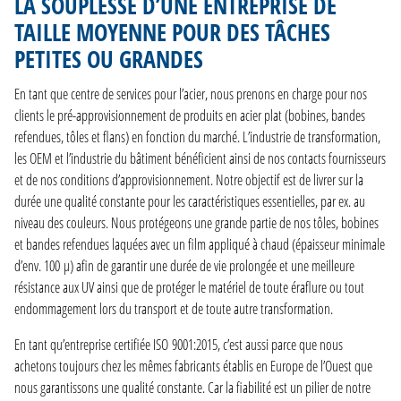
LA SOUPLESSE D’UNE ENTREPRISE DE
CONTACT
TAILLE MOYENNE POUR DES TÂCHES
PETITES OU GRANDES
DE
En tant que centre de services pour l’acier, nous prenons en charge pour nos
EN
clients le pré-approvisionnement de produits en acier plat (bobines, bandes
NL
refendues, tôles et flans) en fonction du marché. L’industrie de transformation,
FR
les OEM et l’industrie du bâtiment bénéficient ainsi de nos contacts fournisseurs
et de nos conditions d’approvisionnement. Notre objectif est de livrer sur la
durée une qualité constante pour les caractéristiques essentielles, par ex. au
niveau des couleurs. Nous protégeons une grande partie de nos tôles, bobines
et bandes refendues laquées avec un film appliqué à chaud (épaisseur minimale
d’env. 100 µ) afin de garantir une durée de vie prolongée et une meilleure
résistance aux UV ainsi que de protéger le matériel de toute éraflure ou tout
endommagement lors du transport et de toute autre transformation.
En tant qu’entreprise certifiée ISO 9001:2015, c’est aussi parce que nous
achetons toujours chez les mêmes fabricants établis en Europe de l’Ouest que
nous garantissons une qualité constante. Car la fiabilité est un pilier de notre