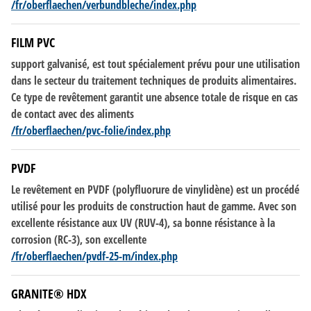
/fr/oberflaechen/verbundbleche/index.php
FILM PVC
support galvanisé, est tout spécialement prévu pour une utilisation
dans le secteur du traitement techniques
de
produits alimentaires.
Ce type
de
revêtement garantit une absence totale
de
risque en cas
de
contact avec
des
aliments
/fr/oberflaechen/pvc-folie/index.php
PVDF
Le revêtement en PVDF (polyfluorure
de
vinylidène) est un procédé
utilisé pour les produits
de
construction haut
de
gamme. Avec son
excellente résistance aux UV (RUV-4), sa bonne résistance à la
corrosion (RC-3), son excellente
/fr/oberflaechen/pvdf-25-m/index.php
GRANITE® HDX