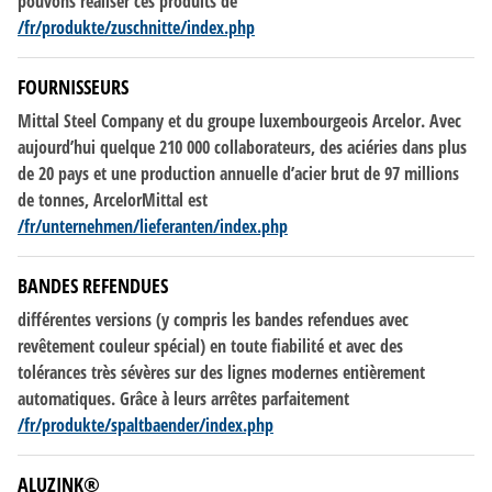
pouvons réaliser ces produits
de
/fr/produkte/zuschnitte/index.php
FOURNISSEURS
Mittal Steel Company et du groupe luxembourgeois Arcelor. Avec
aujourd’hui quelque 210 000 collaborateurs,
des
aciéries dans plus
de
20 pays et une production annuelle d’acier brut
de
97 millions
de
tonnes, ArcelorMittal est
/fr/unternehmen/lieferanten/index.php
BANDES REFENDUES
différentes versions (y compris les bandes refendues avec
revêtement couleur spécial) en toute fiabilité et avec
des
tolérances très sévères sur
des
lignes modernes entièrement
automatiques. Grâce à leurs arrêtes parfaitement
/fr/produkte/spaltbaender/index.php
ALUZINK®