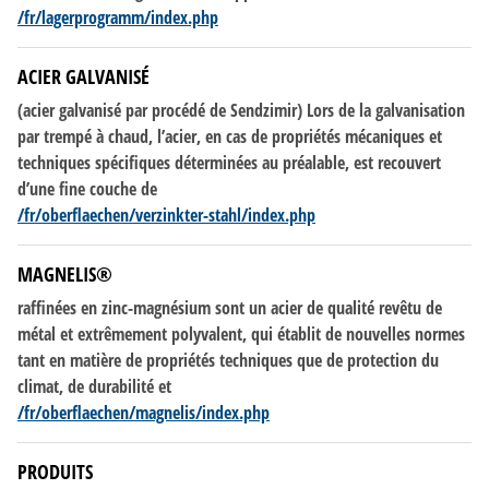
/fr/lagerprogramm/index.php
ACIER GALVANISÉ
(acier galvanisé par procédé
de
Sendzimir) Lors
de
la galvanisation
par trempé à chaud, l’acier, en cas
de
propriétés mécaniques et
techniques spécifiques déterminées au préalable, est recouvert
d’une fine couche
de
/fr/oberflaechen/verzinkter-stahl/index.php
MAGNELIS®
raffinées en zinc-magnésium sont un acier
de
qualité revêtu
de
métal et extrêmement polyvalent, qui établit
de
nouvelles normes
tant en matière
de
propriétés techniques que
de
protection du
climat,
de
durabilité et
/fr/oberflaechen/magnelis/index.php
PRODUITS