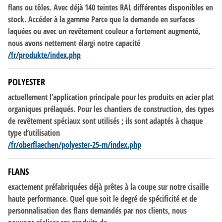
flans ou tôles. Avec déjà 140 teintes RAL différentes disponibles en
stock. Accéder à la gamme Parce que la
demande
en surfaces
laquées ou avec un revêtement couleur a fortement augmenté,
nous avons nettement élargi notre capacité
/fr/produkte/index.php
POLYESTER
actuellement l’application principale pour les produits en acier plat
organiques prélaqués. Pour les chantiers
de
construction,
des
types
de
revêtement spéciaux sont utilisés ; ils sont adaptés à chaque
type d’utilisation
/fr/oberflaechen/polyester-25-m/index.php
FLANS
exactement préfabriquées déjà prêtes à la coupe sur notre cisaille
haute performance. Quel que soit le degré
de
spécificité et
de
personnalisation
des
flans demandés par nos clients, nous